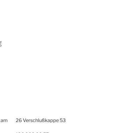
g
e am
26 Verschlußkappe 53