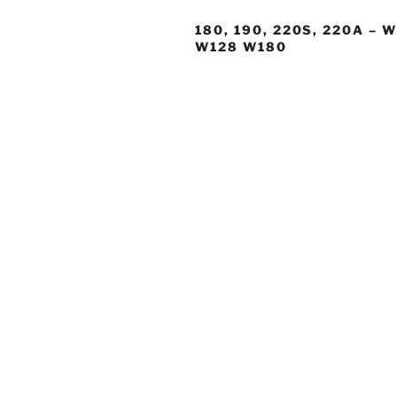
180, 190, 220S, 220A – 
W128 W180