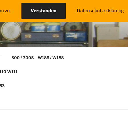
m zu.
Verstanden
Datenschutzerklärung
7
300 / 300S – W186 / W188
10 W111
153