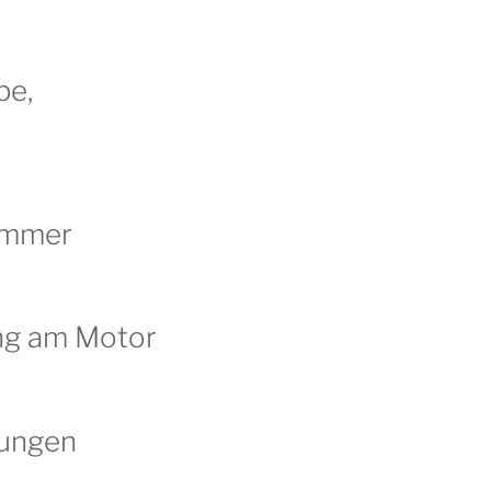
pe,
ümmer
ung am Motor
tungen