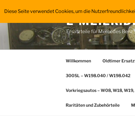
Zum
Inhalt
Diese Seite verwendet Cookies, um die Nutzerfreundlichke
L-MEIER.D
springen
Ersatzteile für Mercedes Benz
Willkommen
Oldtimer Ersatz
300SL – W198.040 / W198.042
Vorkriegsautos – W08, W18, W19
Raritäten und Zubehörteile
M