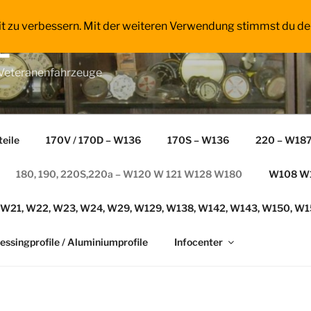
it zu verbessern. Mit der weiteren Verwendung stimmst du de
E
 Veteranenfahrzeuge
teile
170V / 170D – W136
170S – W136
220 – W18
180, 190, 220S,220a – W120 W 121 W128 W180
W108 W1
, W21, W22, W23, W24, W29, W129, W138, W142, W143, W150, W
essingprofile / Aluminiumprofile
Infocenter