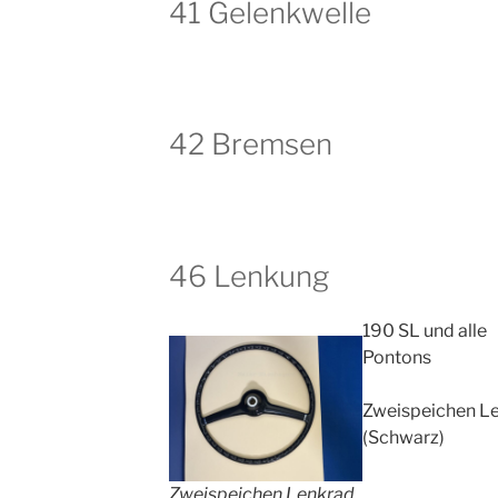
41 Gelenkwelle
42 Bremsen
46 Lenkung
190 SL und alle
Pontons
Zweispeichen L
(Schwarz)
Zweispeichen Lenkrad